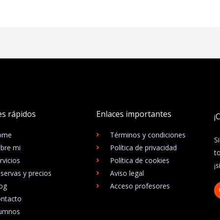
es rápidos
Enlaces importantes
¡
ome
Términos y condiciones
S
bre mi
Política de privacidad
t
rvicios
Política de cookies
¡
servas y precios
Aviso legal
og
Acceso profesores
ntacto
lumnos