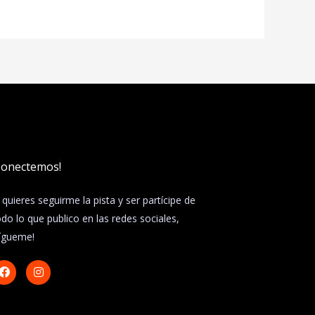
Conectemos!
i quieres seguirme la pista y ser partícipe de
odo lo que publico en las redes sociales,
sígueme!
F
I
a
n
c
s
e
t
b
a