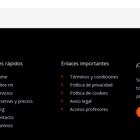
es rápidos
Enlaces importantes
¡
ome
Términos y condiciones
S
bre mi
Política de privacidad
t
rvicios
Política de cookies
¡
servas y precios
Aviso legal
og
Acceso profesores
ntacto
lumnos