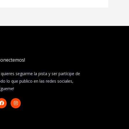
Conectemos!
i quieres seguirme la pista y ser partícipe de
odo lo que publico en las redes sociales,
sígueme!
F
I
a
n
c
s
e
t
b
a
o
g
o
r