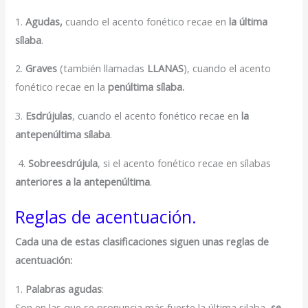
1.
Agudas,
cuando el acento fonético recae
en
la última
sílaba
.
2.
Graves
(también llamadas
LLANAS
), cuando el acento
fonético recae en la
penúltima sílaba.
3.
Esdrújulas
, cuando el acento fonético recae en
la
antepenúltima sílaba
.
4.
Sobreesdrújula
, si el acento fonético recae en sílabas
anteriores a la antepenúltima
.
Reglas de acentuación.
Cada una de estas clasificaciones siguen unas reglas de
acentuación:
1.
Palabras agudas
:
Son en las que se pronuncia más fuerte la última silaba,
se