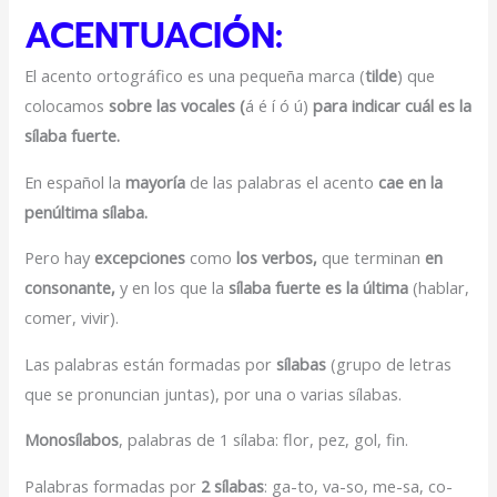
ACENTUACIÓN:
El acento ortográfico es una pequeña marca (
tilde
) que
colocamos
sobre las vocales (
á é í ó ú)
para indicar cuál es la
sílaba fuerte.
En español la
mayoría
de las palabras el acento
cae en la
penúltima sílaba.
Pero hay
excepciones
como
los verbos,
que terminan
en
consonante,
y en los que la
sílaba fuerte es la última
(hablar,
comer, vivir).
Las palabras están formadas por
sílabas
(grupo de letras
que se pronuncian juntas), por una o varias sílabas.
Monosílabos
, palabras de 1 sílaba: flor, pez, gol, fin.
Palabras formadas por
2 sílabas
: ga-to, va-so, me-sa, co-