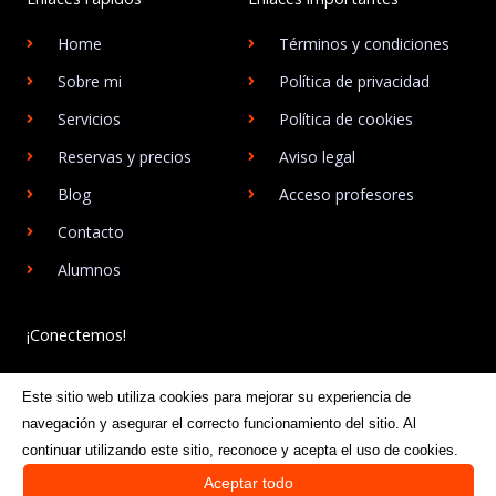
Home
Términos y condiciones
Sobre mi
Política de privacidad
Servicios
Política de cookies
Reservas y precios
Aviso legal
Blog
Acceso profesores
Contacto
Alumnos
¡Conectemos!
Si quieres seguirme la pista y ser partícipe de todo lo que
Este sitio web utiliza cookies para mejorar su experiencia de
publico en las redes sociales, ¡sígueme!
navegación y asegurar el correcto funcionamiento del sitio. Al
continuar utilizando este sitio, reconoce y acepta el uso de cookies.
F
I
a
n
Aceptar todo
c
s