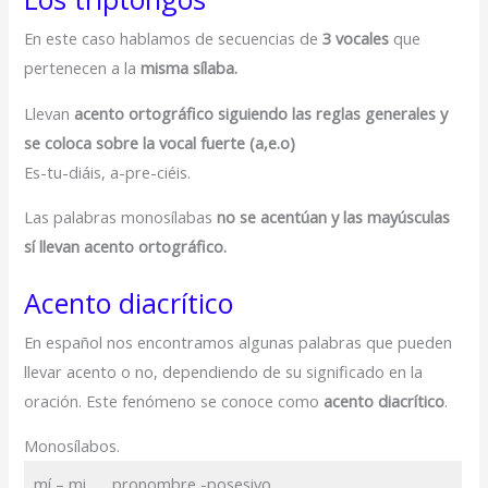
En este caso hablamos de secuencias de
3 vocales
que
pertenecen a la
misma sílaba.
Llevan
acento ortográfico siguiendo las reglas generales y
se coloca sobre la vocal fuerte (a,e.o)
Es-tu-diáis, a-pre-ciéis.
Las palabras monosílabas
no se acentúan y las mayúsculas
sí llevan acento ortográfico.
Acento diacrítico
En español nos encontramos algunas palabras que pueden
llevar acento o no, dependiendo de su significado en la
oración. Este fenómeno se conoce como
acento diacrítico
.
Monosílabos.
mí – mi pronombre -posesivo