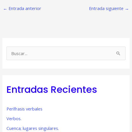
←
Entrada anterior
Entrada siguiente
→
B
u
s
c
Entradas Recientes
a
r
p
Perífrasis verbales
o
Verbos.
r
Cuenca; lugares singulares.
: