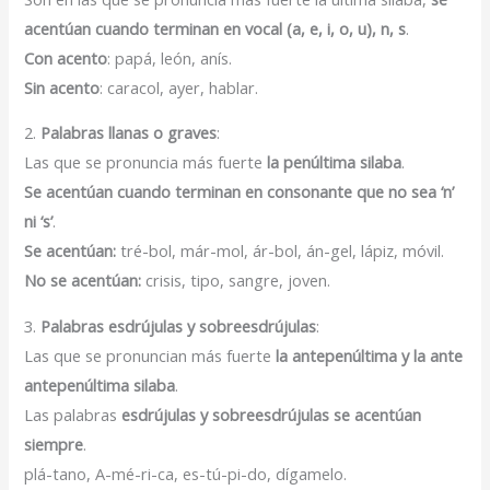
acentúan cuando terminan en vocal (a, e, i, o, u), n, s
.
Con acento
: papá, león, anís.
Sin acento
: caracol, ayer, hablar.
2.
Palabras llanas o graves
:
Las que se pronuncia más fuerte
la penúltima silaba
.
Se acentúan cuando terminan en consonante que no sea ‘n’
ni ‘s’
.
Se acentúan:
tré-bol, már-mol, ár-bol, án-gel, lápiz, móvil.
No se acentúan:
crisis, tipo, sangre, joven.
3.
Palabras esdrújulas y sobreesdrújulas
:
Las que se pronuncian más fuerte
la antepenúltima y la ante
antepenúltima silaba
.
Las palabras
esdrújulas y sobreesdrújulas se acentúan
siempre
.
plá-tano, A-mé-ri-ca, es-tú-pi-do, dígamelo.