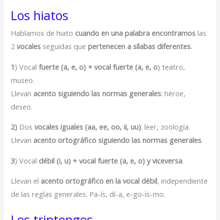
Los hiatos
Hablamos de hiato
cuando en una palabra encontramos
las
2
vocales
seguidas que
pertenecen a sílabas diferentes.
1
) Vocal
fuerte (a, e, o) + vocal fuerte (a, e, o
) teatro,
museo.
Llevan
acento siguiendo las normas generales
: héroe,
deseo.
2)
Dos
vocales iguales (aa, ee, oo, ii, uu)
: leer, zoología.
Llevan
acento ortográfico siguiendo las normas generales
.
3
) Vocal
débil (i, u)
+ vocal fuerte (a, e, o) y viceversa
.
Llevan el
acento ortográfico en la vocal débil
, independiente
de las reglas generales: Pa-ís, dí-a, e-go-ís-mo.
Los triptongos