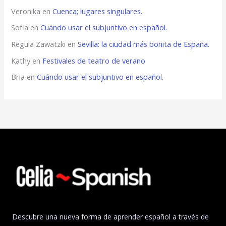
Veronika
en
Cuenca; lugares singulares.
Sofia
en
Cuándo usar el subjuntivo en español.
Regula Zawatzki
en
Sevilla: la ciudad más bonita de España.
Kathy
en
Festivales de teatro de verano
Bria
en
Cuándo usar el subjuntivo en español.
Descubre una nueva forma de aprender español a través de