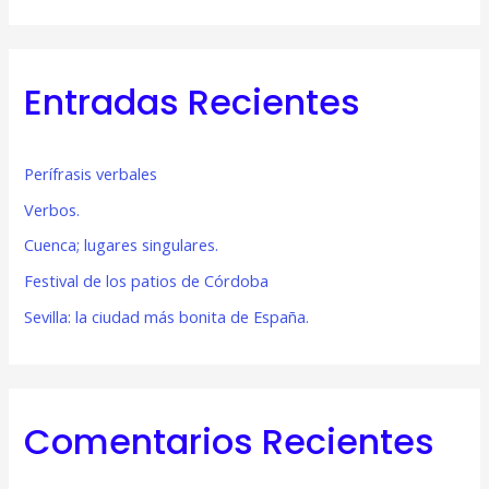
u
s
c
Entradas Recientes
a
r
p
Perífrasis verbales
o
Verbos.
r
Cuenca; lugares singulares.
:
Festival de los patios de Córdoba
Sevilla: la ciudad más bonita de España.
Comentarios Recientes