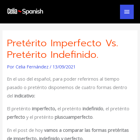
Ir
Men
al
contenido
Prin
Pretérito Imperfecto Vs.
Pretérito Indefinido.
Por
Celia Fernández
/
13/09/2021
En el uso del español, para poder referirnos al tiempo
pasado o pretérito disponemos de cuatro formas dentro
del
indicativo:
El pretérito
imperfecto,
el pretérito
indefinido
, el pretérito
perfecto
y el pretérito
pluscuamperfecto
.
En el post de hoy
vamos a comparar las formas pretéritas
de imperfecto, indefinido y perfecto.