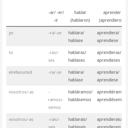
-ar/ -er/
hablar
aprender
-ir
(hablaron)
(aprendieron)
yo
-ra/-se
hablara/
aprendiera/
hablase
aprendiese
tú
-ras/-
hablaras/
aprendieras/
ses
hablases
aprendieses
el/ella/usted
-ra/-se
hablara/
aprendiera/
hablase
aprendiese
nosotros/-as
-
habláramos/
aprendiéramos/
ramos/-
hablásemos
aprendiésemos
semos
vosotros/-as
-rais/-
hablarais/
aprendierais/
seis
hablaseis
aprendieseis