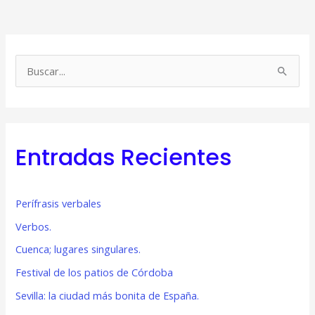
B
u
s
c
Entradas Recientes
a
r
p
Perífrasis verbales
o
Verbos.
r
Cuenca; lugares singulares.
:
Festival de los patios de Córdoba
Sevilla: la ciudad más bonita de España.