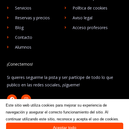
Servicios
Política de cookies
Reservas y precios
Aviso legal
Blog
Acceso profesores
Contacto
Alumnos
¡Conectemos!
Si quieres seguirme la pista y ser partícipe de todo lo que
publico en las redes sociales, ¡sígueme!
F
I
a
n
c
s
Este sitio web utiliza cookies para mejorar su experiencia de
e
t
navegación y asegurar el correcto funcionamiento del sitio. Al
b
a
o
g
continuar utilizando este sitio, reconoce y acepta el uso de cookies.
o
r
Aceptar todo
k
a