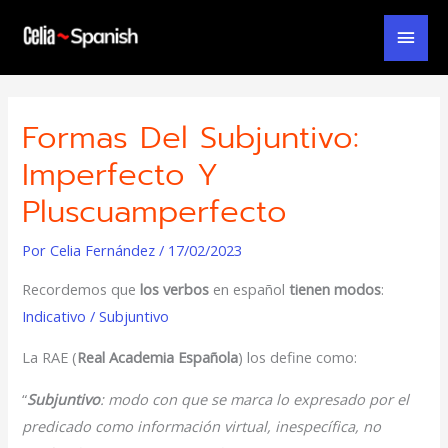
Ir
Men
al
contenido
Prin
Formas Del Subjuntivo:
Imperfecto Y
Pluscuamperfecto
Por
Celia Fernández
/
17/02/2023
Recordemos que
los verbos
en español
tienen modos
:
Indicativo / Subjuntivo
La RAE (
Real Academia Española
) los define como:
“
Subjuntivo
: modo con que se marca lo expresado por el
predicado como información virtual, inespecífica, no