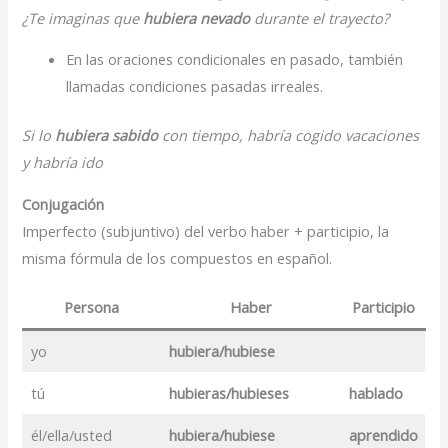
¿Te imaginas que
hubiera nevado
durante el trayecto?
En las oraciones condicionales en pasado, también
llamadas condiciones pasadas irreales.
Si lo
hubiera sabido
con tiempo, habría cogido vacaciones
y habría ido
Conjugación
Imperfecto (subjuntivo) del verbo haber + participio, la
misma fórmula de los compuestos en español.
Persona
Haber
Participio
yo
hubiera/hubiese
tú
hubieras/hubieses
hablado
él/ella/usted
hubiera/hubiese
aprendido