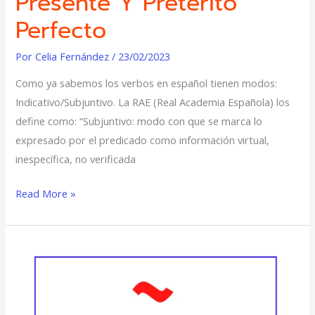
Presente Y Pretérito
Perfecto
Por
Celia Fernández
/
23/02/2023
Como ya sabemos los verbos en español tienen modos:
Indicativo/Subjuntivo. La RAE (Real Academia Española) los
define como: “Subjuntivo: modo con que se marca lo
expresado por el predicado como información virtual,
inespecífica, no verificada
Read More »
Formas
del
Subjuntivo:
Imperfecto