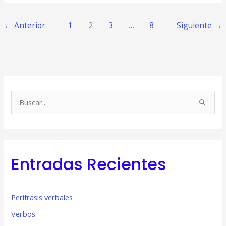
←
Anterior
1
2
3
…
8
Siguiente
→
B
u
s
c
Entradas Recientes
a
r
p
Perífrasis verbales
o
Verbos.
r